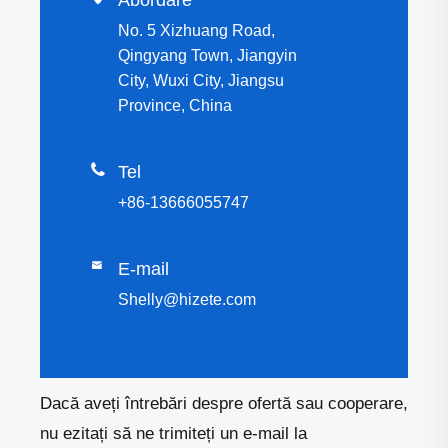
Abordare
No. 5 Xizhuang Road,
Qingyang Town, Jiangyin
City, Wuxi City, Jiangsu
Province, China

Tel
+86-13666055747

E-mail
Shelly@hizete.com
Dacă aveți întrebări despre ofertă sau cooperare,
nu ezitați să ne trimiteți un e-mail la