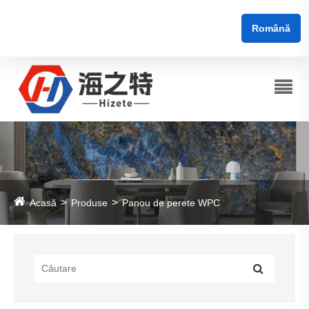
Română
Acasă
Produse
Panou de perete WPC