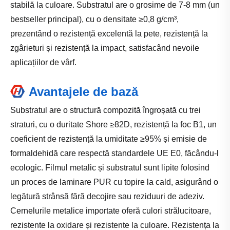
stabilă la culoare. Substratul are o grosime de 7-8 mm (un
bestseller principal), cu o densitate ≥0,8 g/cm³,
prezentând o rezistență excelentă la pete, rezistență la
zgârieturi și rezistență la impact, satisfacând nevoile
aplicațiilor de vârf.
Avantajele de bază
Substratul are o structură compozită îngroșată cu trei
straturi, cu o duritate Shore ≥82D, rezistență la foc B1, un
coeficient de rezistență la umiditate ≥95% și emisie de
formaldehidă care respectă standardele UE E0, făcându-l
ecologic. Filmul metalic și substratul sunt lipite folosind
un proces de laminare PUR cu topire la cald, asigurând o
legătură strânsă fără decojire sau reziduuri de adeziv.
Cernelurile metalice importate oferă culori strălucitoare,
rezistente la oxidare și rezistente la culoare. Rezistența la