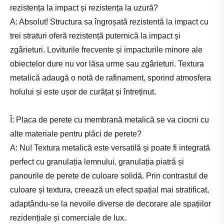
rezistența la impact și rezistența la uzură?
A: Absolut! Structura sa îngroșată rezistentă la impact cu
trei straturi oferă rezistență puternică la impact și
zgârieturi. Loviturile frecvente și impacturile minore ale
obiectelor dure nu vor lăsa urme sau zgârieturi. Textura
metalică adaugă o notă de rafinament, sporind atmosfera
holului și este ușor de curățat și întreținut.
Î: Placa de perete cu membrană metalică se va ciocni cu
alte materiale pentru plăci de perete?
A: Nu! Textura metalică este versatilă și poate fi integrată
perfect cu granulația lemnului, granulația piatră și
panourile de perete de culoare solidă. Prin contrastul de
culoare și textura, creează un efect spațial mai stratificat,
adaptându-se la nevoile diverse de decorare ale spațiilor
rezidențiale și comerciale de lux.