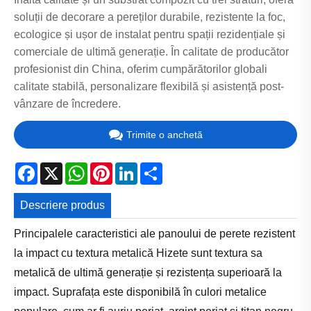
soluții de decorare a pereților durabile, rezistente la foc,
ecologice și ușor de instalat pentru spații rezidențiale și
comerciale de ultimă generație. În calitate de producător
profesionist din China, oferim cumpărătorilor globali
calitate stabilă, personalizare flexibilă și asistență post-
vânzare de încredere.
Trimite o anchetă
Facebook
X
WhatsApp
Pinterest
LinkedIn
Share
Descriere produs
Principalele caracteristici ale panoului de perete rezistent
la impact cu textura metalică Hizete sunt textura sa
metalică de ultimă generație și rezistența superioară la
impact. Suprafața este disponibilă în culori metalice