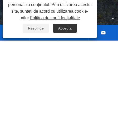
personaliza conținutul. Prin utilizarea acestui
site, sunteți de acord cu utilizarea cookie-
Contactaţi-ne
urilor.
Politica de confidențialitate
Respinge
Accepta




URMAȚI-NE
Copyright © 2026 Wuxi Hizete Technology Development Co., Ltd.
Toate drepturile rezervate.
|
|
|
|
Links
Sitemap
RSS
XML
Politica de confidențialitate