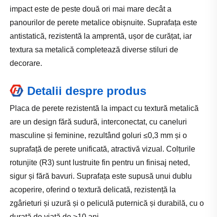
impact este de peste două ori mai mare decât a
panourilor de perete metalice obișnuite. Suprafața este
antistatică, rezistentă la amprentă, ușor de curățat, iar
textura sa metalică completează diverse stiluri de
decorare.
Detalii despre produs
Placa de perete rezistentă la impact cu textură metalică
are un design fără sudură, interconectat, cu caneluri
masculine și feminine, rezultând goluri ≤0,3 mm și o
suprafață de perete unificată, atractivă vizual. Colțurile
rotunjite (R3) sunt lustruite fin pentru un finisaj neted,
sigur și fără bavuri. Suprafața este supusă unui dublu
acoperire, oferind o textură delicată, rezistență la
zgârieturi și uzură și o peliculă puternică și durabilă, cu o
durată de viață de ≥10 ani.