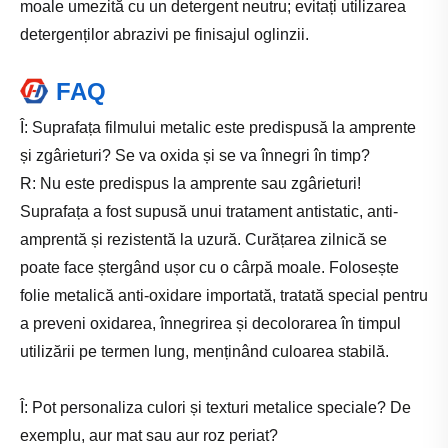
moale umezită cu un detergent neutru; evitați utilizarea
detergenților abrazivi pe finisajul oglinzii.
FAQ
Î: Suprafața filmului metalic este predispusă la amprente
și zgârieturi? Se va oxida și se va înnegri în timp?
R: Nu este predispus la amprente sau zgârieturi!
Suprafața a fost supusă unui tratament antistatic, anti-
amprentă și rezistentă la uzură. Curățarea zilnică se
poate face ștergând ușor cu o cârpă moale. Folosește
folie metalică anti-oxidare importată, tratată special pentru
a preveni oxidarea, înnegrirea și decolorarea în timpul
utilizării pe termen lung, menținând culoarea stabilă.
Î: Pot personaliza culori și texturi metalice speciale? De
exemplu, aur mat sau aur roz periat?