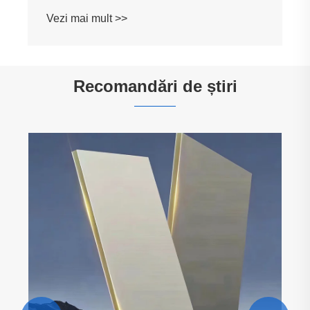
Recomandări de știri
Ce face ca panoul de perete WPC cea mai
bună alegere pentru interioare moderne?
Vezi mai mult >>